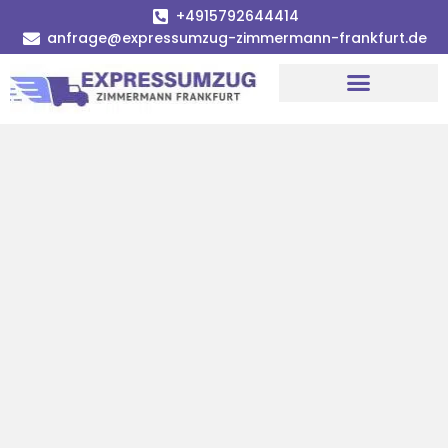
+4915792644414
anfrage@expressumzug-zimmermann-frankfurt.de
Umzugsunternehmen Frankfurt
Umzugsservice Frankfurt