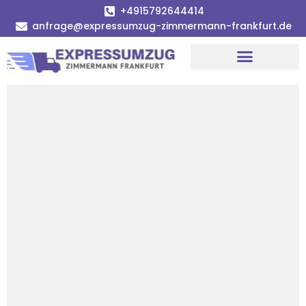
+4915792644414
anfrage@expressumzug-zimmermann-frankfurt.de
Umzugsunternehmen Frankfurt
Umzugsservice Frankfurt