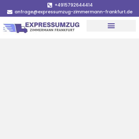
+4915792644414
anfrage@expressumzug-zimmermann-frankfurt.de
Umzugsunternehmen Frankfurt
Umzugsservice Frankfurt