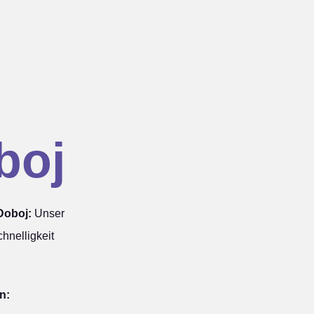
boj
Doboj:
Unser
hnelligkeit
n: