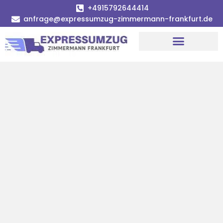
+4915792644414
anfrage@expressumzug-zimmermann-frankfurt.de
Umzugsunternehmen Frankfurt
Umzugsservice Frankfurt