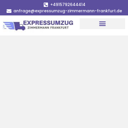
+4915792644414
anfrage@expressumzug-zimmermann-frankfurt.de
Umzugsunternehmen Frankfurt
Umzugsservice Frankfurt