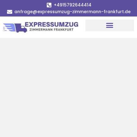
+4915792644414
anfrage@expressumzug-zimmermann-frankfurt.de
Umzugsunternehmen Frankfurt
Umzugsservice Frankfurt