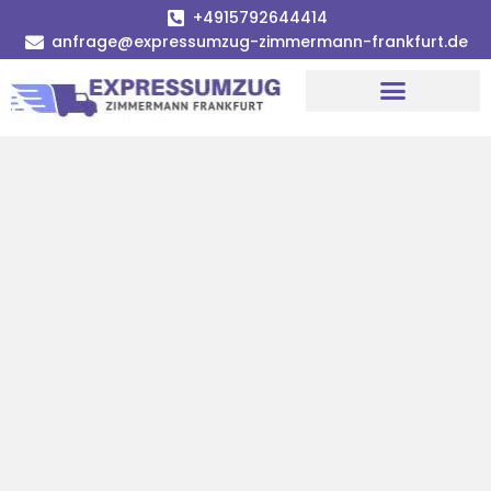
+4915792644414
anfrage@expressumzug-zimmermann-frankfurt.de
Umzugsunternehmen Frankfurt
Umzugsservice Frankfurt