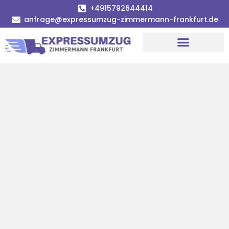
+4915792644414
anfrage@expressumzug-zimmermann-frankfurt.de
Umzugsunternehmen Frankfurt
Umzugsservice Frankfurt