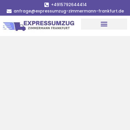
+4915792644414
anfrage@expressumzug-zimmermann-frankfurt.de
Umzugsunternehmen Frankfurt
Umzugsservice Frankfurt