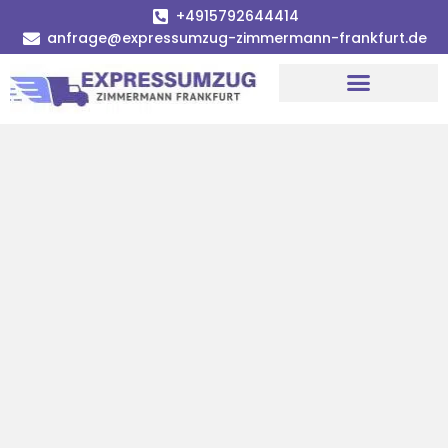
+4915792644414
anfrage@expressumzug-zimmermann-frankfurt.de
Umzugsunternehmen Frankfurt
Umzugsservice Frankfurt