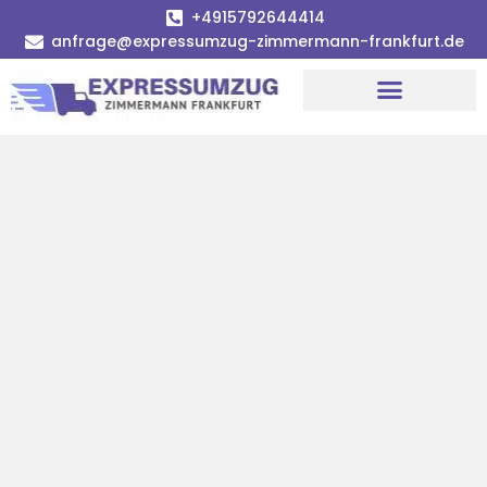
+4915792644414
anfrage@expressumzug-zimmermann-frankfurt.de
Umzugsunternehmen Frankfurt
Umzugsservice Frankfurt