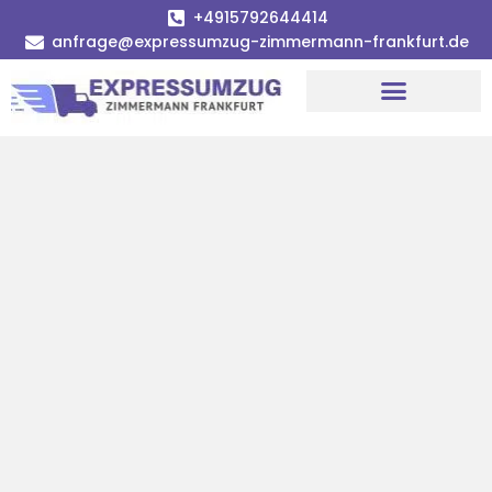
+4915792644414
anfrage@expressumzug-zimmermann-frankfurt.de
Umzugsunternehmen Frankfurt
Umzugsservice Frankfurt