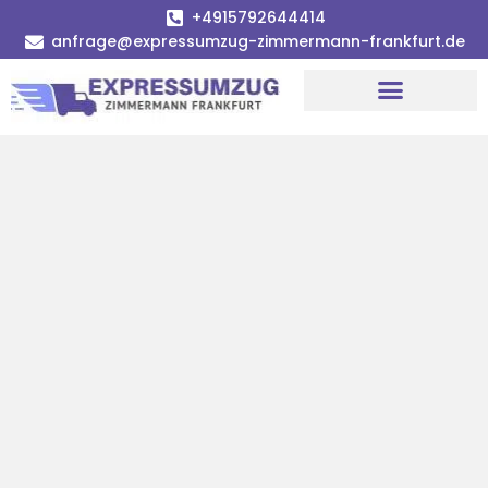
+4915792644414
anfrage@expressumzug-zimmermann-frankfurt.de
Umzugsunternehmen Frankfurt
Umzugsservice Frankfurt