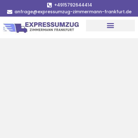
+4915792644414
anfrage@expressumzug-zimmermann-frankfurt.de
Umzugsunternehmen Frankfurt
Umzugsservice Frankfurt