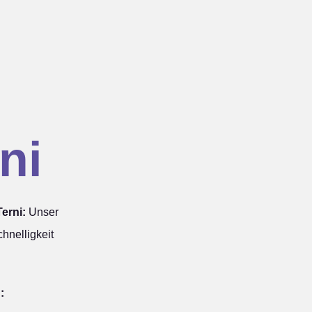
ni
erni:
Unser
hnelligkeit
: