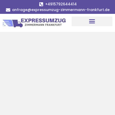
+4915792644414
anfrage@expressumzug-zimmermann-frankfurt.de
Umzugsunternehmen Frankfurt
Umzugsservice Frankfurt