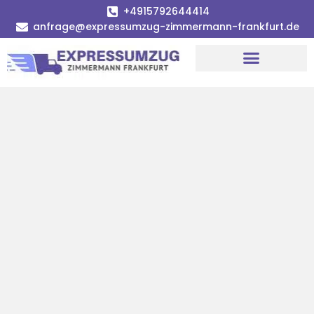
+4915792644414
anfrage@expressumzug-zimmermann-frankfurt.de
Umzugsunternehmen Frankfurt
Umzugsservice Frankfurt