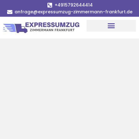
+4915792644414
anfrage@expressumzug-zimmermann-frankfurt.de
Umzugsunternehmen Frankfurt
Umzugsservice Frankfurt