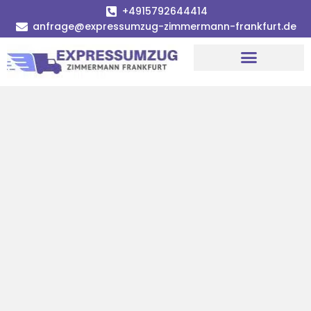
+4915792644414
anfrage@expressumzug-zimmermann-frankfurt.de
Umzugsunternehmen Frankfurt
Umzugsservice Frankfurt