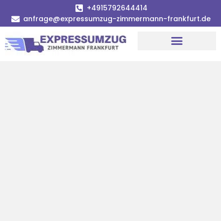
+4915792644414
anfrage@expressumzug-zimmermann-frankfurt.de
Umzugsunternehmen Frankfurt
Umzugsservice Frankfurt