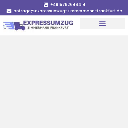
+4915792644414
anfrage@expressumzug-zimmermann-frankfurt.de
Umzugsunternehmen Frankfurt
Umzugsservice Frankfurt