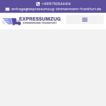
+4915792644414
anfrage@expressumzug-zimmermann-frankfurt.de
Umzugsunternehmen Frankfurt
Umzugsservice Frankfurt