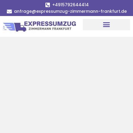
+4915792644414
anfrage@expressumzug-zimmermann-frankfurt.de
Umzugsunternehmen Frankfurt
Umzugsservice Frankfurt