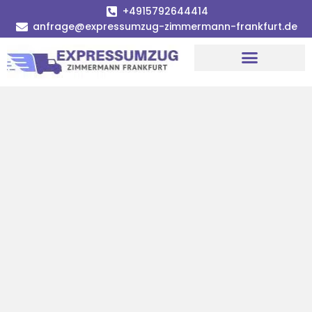
+4915792644414
anfrage@expressumzug-zimmermann-frankfurt.de
Umzugsunternehmen Frankfurt
Umzugsservice Frankfurt