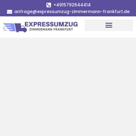
+4915792644414
anfrage@expressumzug-zimmermann-frankfurt.de
Umzugsunternehmen Frankfurt
Umzugsservice Frankfurt