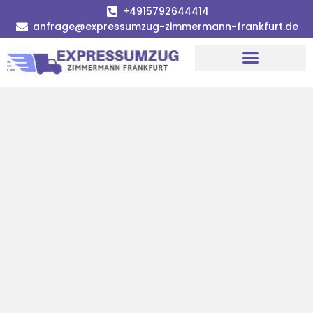
+4915792644414
anfrage@expressumzug-zimmermann-frankfurt.de
Umzugsunternehmen Frankfurt
Umzugsservice Frankfurt