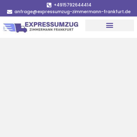
+4915792644414
anfrage@expressumzug-zimmermann-frankfurt.de
Umzugsunternehmen Frankfurt
Umzugsservice Frankfurt