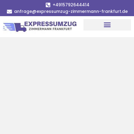
+4915792644414
anfrage@expressumzug-zimmermann-frankfurt.de
Umzugsunternehmen Frankfurt
Umzugsservice Frankfurt