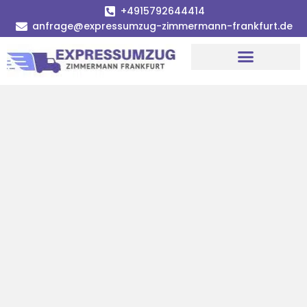
+4915792644414
anfrage@expressumzug-zimmermann-frankfurt.de
Umzugsunternehmen Frankfurt
Umzugsservice Frankfurt