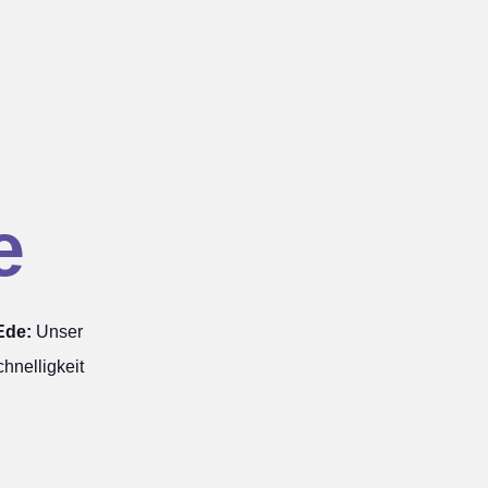
e
Ede:
Unser
hnelligkeit