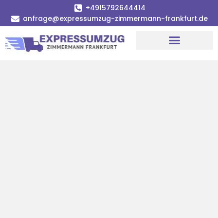
+4915792644414
anfrage@expressumzug-zimmermann-frankfurt.de
Umzugsunternehmen Frankfurt
Umzugsservice Frankfurt