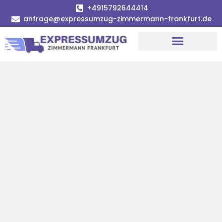
+4915792644414
anfrage@expressumzug-zimmermann-frankfurt.de
Umzugsunternehmen Frankfurt
Umzugsservice Frankfurt