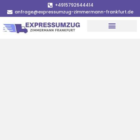
+4915792644414
anfrage@expressumzug-zimmermann-frankfurt.de
Umzugsunternehmen Frankfurt
Umzugsservice Frankfurt