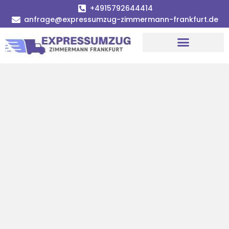
+4915792644414
anfrage@expressumzug-zimmermann-frankfurt.de
Umzugsunternehmen Frankfurt
Umzugsservice Frankfurt