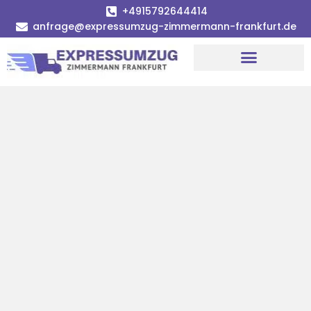
+4915792644414
anfrage@expressumzug-zimmermann-frankfurt.de
Umzugsunternehmen Frankfurt
Umzugsservice Frankfurt