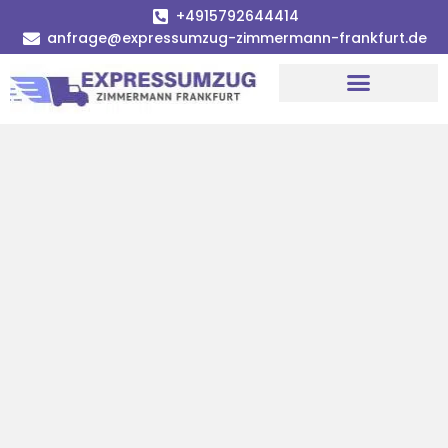
+4915792644414
anfrage@expressumzug-zimmermann-frankfurt.de
Umzugsunternehmen Frankfurt
Umzugsservice Frankfurt